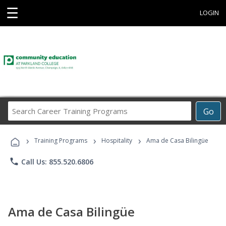
☰
LOGIN
Search
Go
Career
Training
›
›
›
Programs
Training Programs
Hospitality
Ama de Casa Bilingüe
phone
Call Us: 855.520.6806
Ama de Casa Bilingüe