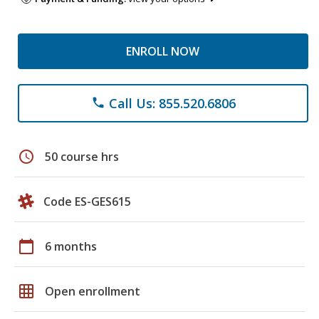
ENROLL NOW
Call Us: 855.520.6806
phone
schedule
50 course hrs
Code ES-GES615
calendar_today
6 months
grid_on
Open enrollment