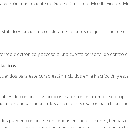
la versión más reciente de Google Chrome o Mozilla Firefox. Mi
instalado y funcionar completamente antes de que comience el 
 correo electrónico y acceso a una cuenta personal de correo e
dácticos:
ueridos para este curso están incluidos en la inscripción y esta
ables de comprar sus propios materiales e insumos. Se proporc
diantes puedan adquirir los artículos necesarios para la práctic
idos pueden comprarse en tiendas en línea comunes, tiendas de
r las marcas y opciones que mejor se ajusten a su presupuesto