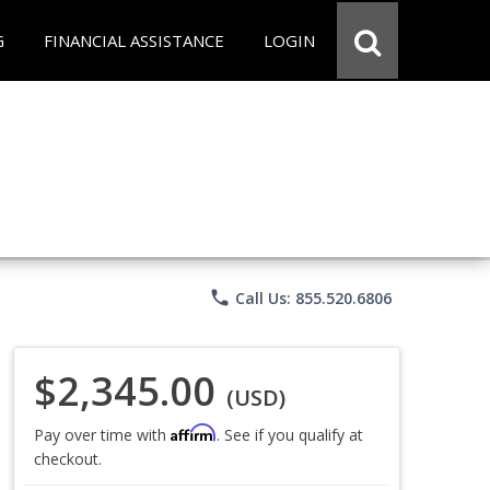
G
FINANCIAL ASSISTANCE
LOGIN
phone
Call Us: 855.520.6806
$2,345.00
(USD)
Affirm
Pay over time with
. See if you qualify at
checkout.