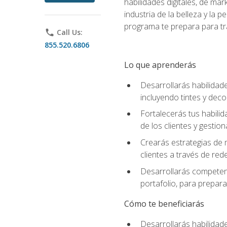
habilidades digitales, de mar
industria de la belleza y la
programa te prepara para tra
phone
Call Us:
855.520.6806
Lo que aprenderás
Desarrollarás habilidade
incluyendo tintes y deco
Fortalecerás tus habilid
de los clientes y gestion
Crearás estrategias de m
clientes a través de rede
Desarrollarás competenc
portafolio, para prepar
Cómo te beneficiarás
Desarrollarás habilidade