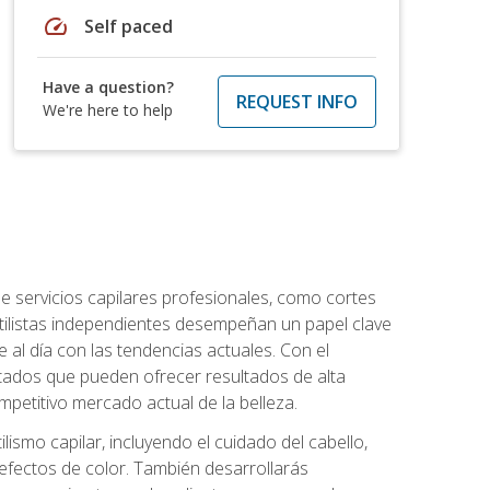
speed
Self paced
Have a question?
REQUEST INFO
We're here to help
e servicios capilares profesionales, como cortes
stilistas independientes desempeñan un papel clave
 al día con las tendencias actuales. Con el
citados que pueden ofrecer resultados de alta
mpetitivo mercado actual de la belleza.
lismo capilar, incluyendo el cuidado del cabello,
 efectos de color. También desarrollarás