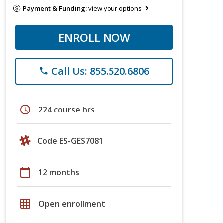
Payment & Funding:
view your options
ENROLL NOW
Call Us: 855.520.6806
phone
schedule
224 course hrs
Code ES-GES7081
calendar_today
12 months
grid_on
Open enrollment