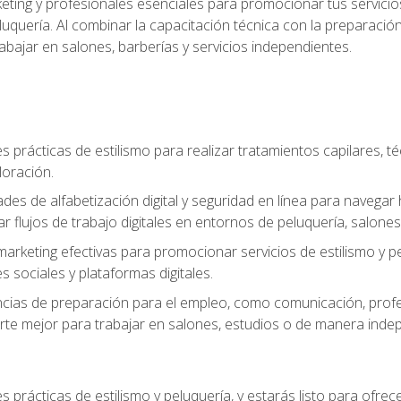
keting y profesionales esenciales para promocionar tus servicios
 peluquería. Al combinar la capacitación técnica con la preparac
bajar en salones, barberías y servicios independientes.
s prácticas de estilismo para realizar tratamientos capilares, té
loración.
ades de alfabetización digital y seguridad en línea para naveg
ar flujos de trabajo digitales en entornos de peluquería, salones 
arketing efectivas para promocionar servicios de estilismo y pe
s sociales y plataformas digitales.
ias de preparación para el empleo, como comunicación, profes
arte mejor para trabajar en salones, estudios o de manera inde
s prácticas de estilismo y peluquería, y estarás listo para ofre