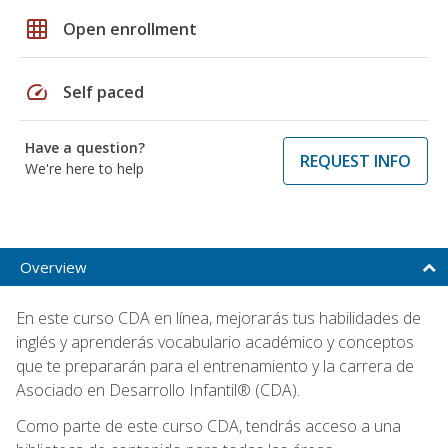
grid_on
Open enrollment
speed
Self paced
Have a question?
REQUEST INFO
We're here to help
Overview
En este curso CDA en línea, mejorarás tus habilidades de
inglés y aprenderás vocabulario académico y conceptos
que te prepararán para el entrenamiento y la carrera de
Asociado en Desarrollo Infantil® (CDA).
Como parte de este curso CDA, tendrás acceso a una