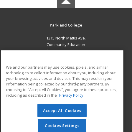
Parkland College
1315 North Mattis Ave.
Community Education
Champaign, IL 61821 US
MAIN CONTENT
We and our partners may use cookies, pixels, and similar
Career Training
technologies to collect information about you, including about
your browsing activities and devices. This may result in your
information being collected by our third-party partners. By
ADDITIONAL RESOURCES
choosing to "Accept All Cookies", you agree to these practices,
Financial Assistance
Student Blog
including as described in the
Privacy Policy
Help
Accept All Cookies
© 2026 ed2go, a division of Cengage Learning. All rights
reserved. The material on this site cannot be reproduced or
redistributed unless you have obtained prior written
Cookies Settings
permission from Cengage Learning.
Privacy Policy