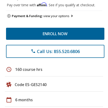
Affirm
Pay over time with
. See if you qualify at checkout.
Payment & Funding:
view your options
ENROLL NOW
Call Us: 855.520.6806
phone
schedule
160 course hrs
Code ES-GES2140
calendar_today
6 months