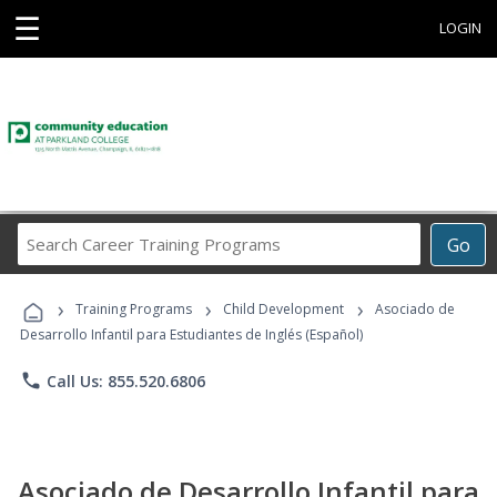
☰
LOGIN
Search
Go
Career
Training
›
›
›
Programs
Training Programs
Child Development
Asociado de
Desarrollo Infantil para Estudiantes de Inglés (Español)
phone
Call Us: 855.520.6806
Asociado de Desarrollo Infantil para