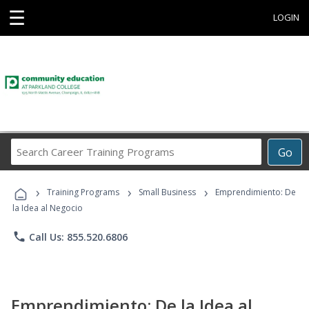
☰
LOGIN
Search
Go
Career
Training
›
›
›
Programs
Training Programs
Small Business
Emprendimiento: De
la Idea al Negocio
phone
Call Us: 855.520.6806
Emprendimiento: De la Idea al