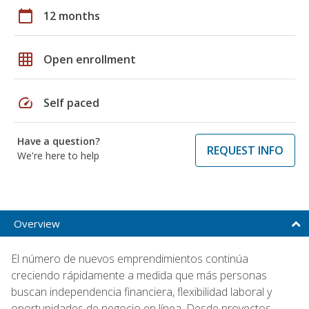
calendar_today
12 months
grid_on
Open enrollment
speed
Self paced
Have a question?
REQUEST INFO
We're here to help
Overview
El número de nuevos emprendimientos continúa
creciendo rápidamente a medida que más personas
buscan independencia financiera, flexibilidad laboral y
oportunidades de negocio en línea. Desde proyectos