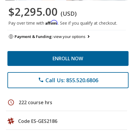
$2,295.00
(USD)
Affirm
Pay over time with
. See if you qualify at checkout.
Payment & Funding:
view your options
ENROLL NOW
Call Us: 855.520.6806
phone
schedule
222 course hrs
Code ES-GES2186