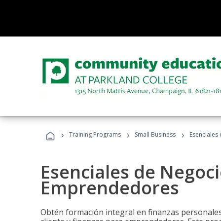
›
›
›
Training Programs
Small Business
Esenciales
Esenciales de Negoci
Emprendedores
Obtén formación integral en finanzas personales,