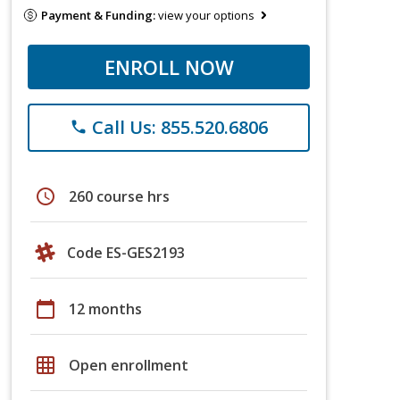
Payment & Funding:
view your options
ENROLL NOW
Call Us: 855.520.6806
phone
schedule
260 course hrs
Code ES-GES2193
calendar_today
12 months
grid_on
Open enrollment