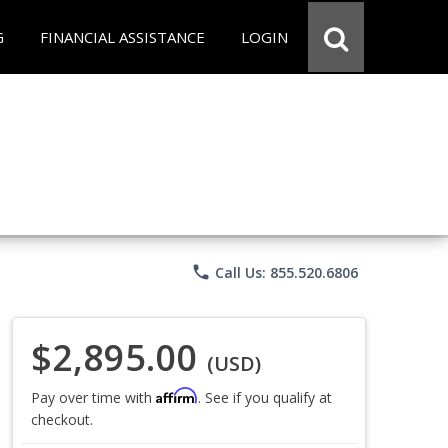
G
FINANCIAL ASSISTANCE
LOGIN
phone
Call Us: 855.520.6806
$2,895.00
(USD)
Affirm
Pay over time with
. See if you qualify at
checkout.