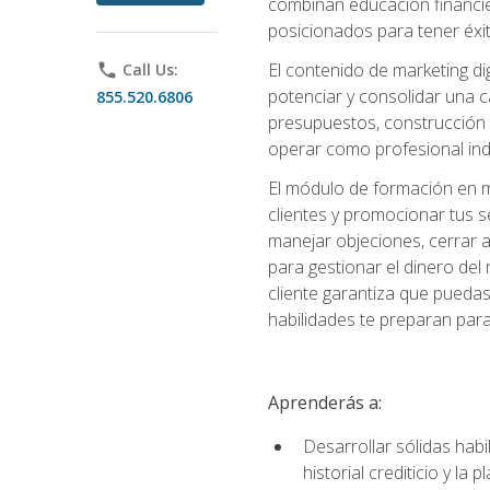
combinan educación financiera
posicionados para tener éxi
El contenido de marketing dig
phone
Call Us:
potenciar y consolidar una c
855.520.6806
presupuestos, construcción d
operar como profesional in
El módulo de formación en ma
clientes y promocionar tus s
manejar objeciones, cerrar 
para gestionar el dinero del n
cliente garantiza que pueda
habilidades te preparan para
Aprenderás a:
Desarrollar sólidas habi
historial crediticio y la 