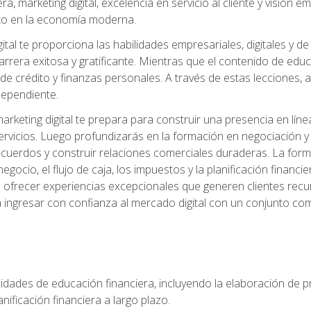
, marketing digital, excelencia en servicio al cliente y visión
to en la economía moderna.
ital te proporciona las habilidades empresariales, digitales y d
arrera exitosa y gratificante. Mientras que el contenido de edu
e crédito y finanzas personales. A través de estas lecciones, ad
dependiente.
rketing digital te prepara para construir una presencia en línea
ervicios. Luego profundizarás en la formación en negociación y 
acuerdos y construir relaciones comerciales duraderas. La fo
egocio, el flujo de caja, los impuestos y la planificación financi
s ofrecer experiencias excepcionales que generen clientes rec
 ingresar con confianza al mercado digital con un conjunto com
lidades de educación financiera, incluyendo la elaboración de p
planificación financiera a largo plazo.