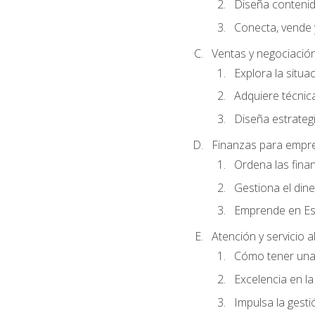
Diseña conteni
Conecta, vende 
Ventas y negociació
Explora la situa
Adquiere técnica
Diseña estrategi
Finanzas para empr
Ordena las fina
Gestiona el din
Emprende en Es
Atención y servicio al
Cómo tener una 
Excelencia en la
Impulsa la gestió